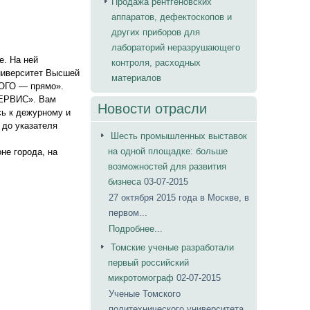
Продажа рентгеновских
аппаратов, дефектоскопов и
других приборов для
лабораторий неразрушающего
е. На ней
контроля, расходных
ниверситет Высшей
материалов
КОГО — прямо».
СЕРВИС». Вам
Новости отрасли
сь к дежурному и
 до указателя
Шесть промышленных выставок
на одной площадке: больше
не города, на
возможностей для развития
бизнеса
03-07-2015
27 октября 2015 года в Москве, в
первом...
Подробнее...
Томские ученые разработали
первый российский
микротомограф
02-07-2015
Ученые Томского
политехнического университета...