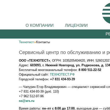
О КОМПАНИИ
ЛИЦЕНЗИИ
Р
Технотест
Контакты
Сервисный центр по обслуживанию и р
ООО «ТЕХНОТЕСТ»
, ОГРН: 1035205404420, ИНН: 52601202
Адрес:
603093, г. Нижний Новгород, ул. Родионова, д. 134
Бесплатный многоканальный телефон:
8 800 511-22-52
Официальный сайт:
ТЕХНОТЕСТ.РФ
Городской телефон:
+7 831 434-93-39
—
Чапурин Егор Владимирович
— специалист сервисной с
+7 831 434-93-39 (доб. 110)
+7 962 512-97-96
Время работы:
пн–пт с 8:00 до 17:00
, выходные дни — субб