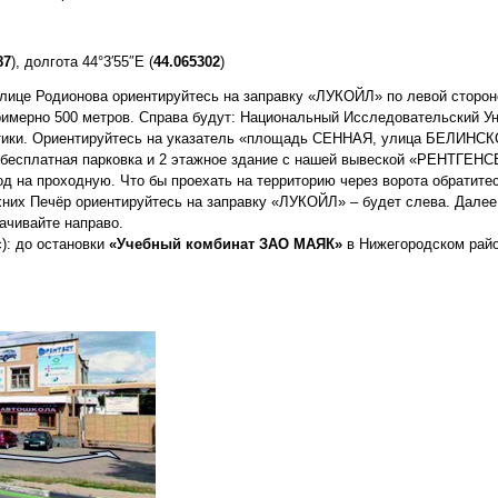
87
), долгота 44°3′55″E (
44.065302
)
лице Родионова ориентируйтесь на заправку «ЛУКОЙЛ» по левой сторон
примерно 500 метров. Справа будут: Национальный Исследовательский У
атики. Ориентируйтесь на указатель «площадь СЕННАЯ, улица БЕЛИНС
т бесплатная парковка и 2 этажное здание с нашей вывеской «РЕНТГЕН
д на проходную. Что бы проехать на территорию через ворота обратите
хних Печёр ориентируйтесь на заправку «ЛУКОЙЛ» – будет слева. Далее
чивайте направо.
): до остановки
«Учебный комбинат ЗАО МАЯК»
в Нижегородском райо